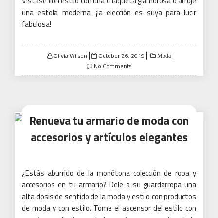
Vístase con estilo con una chaqueta glamorosa o arroje
una estola moderna: ¡la elección es suya para lucir
fabulosa!
Posted
Olivia Wilson
October 26, 2019
Moda
on
No Comments
Renueva tu armario de moda con
accesorios y artículos elegantes
¿Estás aburrido de la monótona colección de ropa y
accesorios en tu armario?
Dele a su guardarropa una
alta dosis de sentido de la moda y estilo con productos
de moda y con estilo.
Tome el ascensor del estilo con