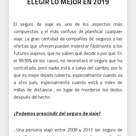
.
Una persona viajó entre 2008 y 2013 sin seguro de
viaje.
Por supuesto, hay algunas pequeñeces aquí y allá,
pero nada que me haga darme cuenta de la importancia
del seguro.
Comenzó a ver las cosas de manera
diferente cuando casi tuve un accidente de motocicleta
en India.
Entonces me di cuenta de que más allá de mi
salud, era mi familia y mi familia a quienes arriesgaba
deudas en caso de tragedia.
Nunca podemos anticiparlo todo y la mayoría de los
seguros de salud nacionales no lo cubrirán en el
extranjero.
¿Quién podría haber premeditado que un mosquito en
Vietnam me hubiera picado que hubiera transmitido el
dengue?
¿Quién podría haber planeado que robara mi celular en el
metro de Buenos Aires por un carterista?
¿O incluso que uno de mis amigos habría perforado el