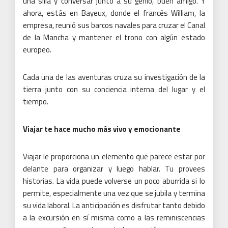
tiempo.
Viajar te hace mucho más vivo y emocionante
Viajar le proporciona un elemento que parece estar por
delante para organizar y luego hablar.
Tu provees
historias.
La vida puede volverse un poco aburrida si lo
permite, especialmente una vez que se jubila y termina
su vida laboral.
La anticipación es disfrutar tanto debido
a la excursión en sí misma como a las reminiscencias
que acompañan exactamente la excursión.
Posted
Olivia Wilson
October 11, 2019
Viaje
on
No Comments