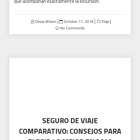
SEGURO DE VIAJE
COMPARATIVO: CONSEJOS PARA
ELEGIR LO MEJOR EN 2019
El seguro de viaje es uno de los aspectos más
compuestos y el más confuso de planificar cualquier
viaje.
La gran cantidad de compañías de seguros y las
ofertas que ofrecen pueden molestar fácilmente a los
futuros viajeros, que no saben qué decidir o por qué.
En
el 99.99% de los casos, no necesitará el seguro que ha
contratado, pero nadie está a salvo del cambio, por lo
que es mejor dejarlo cubierto, especialmente cuando va
a otro país, especialmente cuando está a miles de
millas de distancia , en lugar de morderse los dedos
después del hecho
¿Podemos prescindir del seguro de viaje?