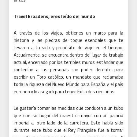
actual, encerrado por los terribles muros estándar que
contenían a las personas con poder decente para
escribir un Toro católico, un mandato que reclamaba
toda la riqueza del Nuevo Mundo para España y el país
europeo y lo aseguró para tener éxito dos cien años.
Le gustaría tomar las medidas que conducen a un tubo
que une su hogar del maestro mayor con un palacio
imperial al otro lado de la carretera.
Esto había sido
durante este tubo que el Rey Françoise fue a tomar
una silla y conversar junto a su genio, buen amigo.
Y
ahora, estás en Bayeux, donde el francés William, la
empresa, reunió sus barcos navales para cruzar el Canal
de la Mancha y mantener el trono con algún estado
europeo.
Cada una de las aventuras cruza su investigación de la
tierra junto con su conciencia interna del lugar y el