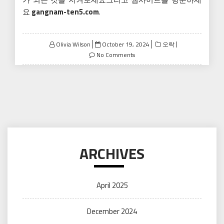
요
gangnam-ten5.com
.
Posted
Olivia Wilson
October 19, 2024
오락
on
No Comments
ARCHIVES
April 2025
December 2024