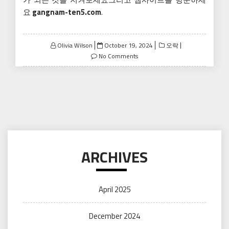
요
gangnam-ten5.com
.
Posted
Olivia Wilson
October 19, 2024
오락
on
No Comments
ARCHIVES
April 2025
December 2024