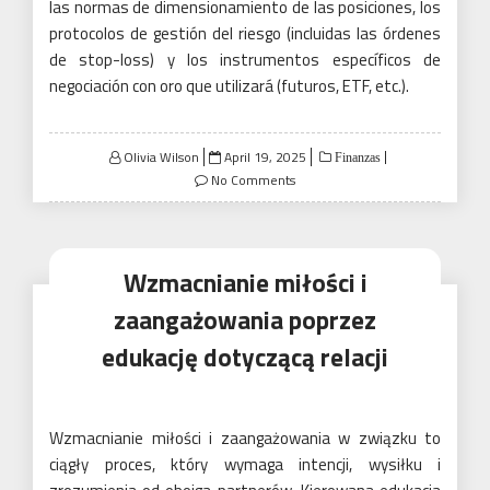
las normas de dimensionamiento de las posiciones, los
protocolos de gestión del riesgo (incluidas las órdenes
de stop-loss) y los instrumentos específicos de
negociación con oro que utilizará (futuros, ETF, etc.).
Posted
Olivia Wilson
April 19, 2025
Finanzas
on
No Comments
Wzmacnianie miłości i
zaangażowania poprzez
edukację dotyczącą relacji
Wzmacnianie miłości i zaangażowania w związku to
ciągły proces, który wymaga intencji, wysiłku i