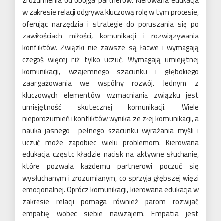
zrozumienia od obojga partnerów. Kierowana edukacja
w zakresie relacji odgrywa kluczową rolę w tym procesie,
oferując narzędzia i strategie do poruszania się po
zawiłościach miłości, komunikacji i rozwiązywania
konfliktów. Związki nie zawsze są łatwe i wymagają
czegoś więcej niż tylko uczuć. Wymagają umiejętnej
komunikacji, wzajemnego szacunku i głębokiego
zaangażowania we wspólny rozwój. Jednym z
kluczowych elementów wzmacniania związku jest
umiejętność skutecznej komunikacji. Wiele
nieporozumień i konfliktów wynika ze złej komunikacji, a
nauka jasnego i pełnego szacunku wyrażania myśli i
uczuć może zapobiec wielu problemom. Kierowana
edukacja często kładzie nacisk na aktywne słuchanie,
które pozwala każdemu partnerowi poczuć się
wysłuchanym i zrozumianym, co sprzyja głębszej więzi
emocjonalnej. Oprócz komunikacji, kierowana edukacja w
zakresie relacji pomaga również parom rozwijać
empatię wobec siebie nawzajem. Empatia jest