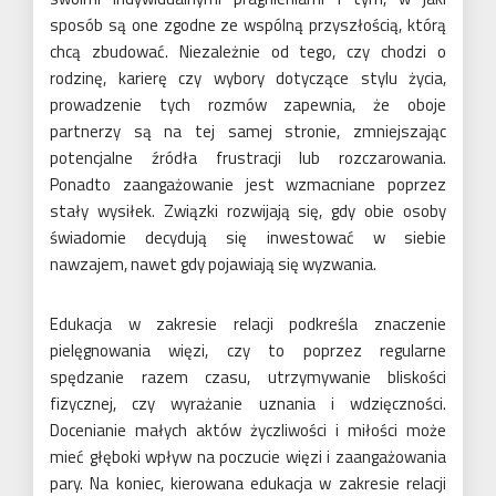
sposób są one zgodne ze wspólną przyszłością, którą
chcą zbudować. Niezależnie od tego, czy chodzi o
rodzinę, karierę czy wybory dotyczące stylu życia,
prowadzenie tych rozmów zapewnia, że oboje
partnerzy są na tej samej stronie, zmniejszając
potencjalne źródła frustracji lub rozczarowania.
Ponadto zaangażowanie jest wzmacniane poprzez
stały wysiłek. Związki rozwijają się, gdy obie osoby
świadomie decydują się inwestować w siebie
nawzajem, nawet gdy pojawiają się wyzwania.
Edukacja w zakresie relacji podkreśla znaczenie
pielęgnowania więzi, czy to poprzez regularne
spędzanie razem czasu, utrzymywanie bliskości
fizycznej, czy wyrażanie uznania i wdzięczności.
Docenianie małych aktów życzliwości i miłości może
mieć głęboki wpływ na poczucie więzi i zaangażowania
pary. Na koniec, kierowana edukacja w zakresie relacji