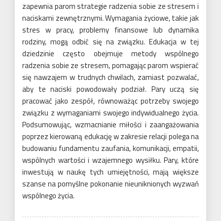
zapewnia parom strategie radzenia sobie ze stresem i
naciskami zewnętrznymi. Wymagania życiowe, takie jak
stres w pracy, problemy finansowe lub dynamika
rodziny, mogą odbić się na związku. Edukacja w tej
dziedzinie często obejmuje metody wspólnego
radzenia sobie ze stresem, pomagając parom wspierać
się nawzajem w trudnych chwilach, zamiast pozwalać,
aby te naciski powodowały podział. Pary uczą się
pracować jako zespół, równoważąc potrzeby swojego
związku z wymaganiami swojego indywidualnego życia.
Podsumowując, wzmacnianie miłości i zaangażowania
poprzez kierowaną edukację w zakresie relacji polega na
budowaniu fundamentu zaufania, komunikacji, empatii,
wspólnych wartości i wzajemnego wysiłku. Pary, które
inwestują w naukę tych umiejętności, mają większe
szanse na pomyślne pokonanie nieuniknionych wyzwań
wspólnego życia.