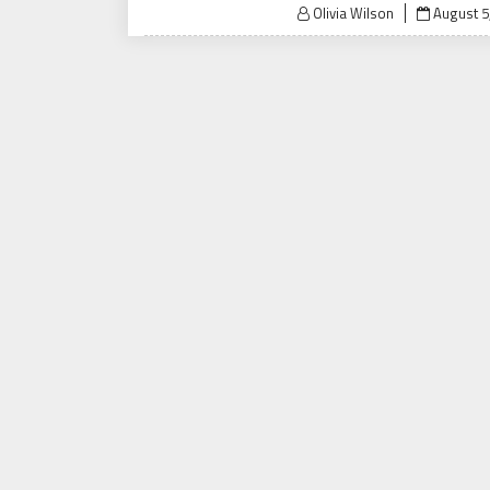
Posted
Olivia Wilson
August 5
on