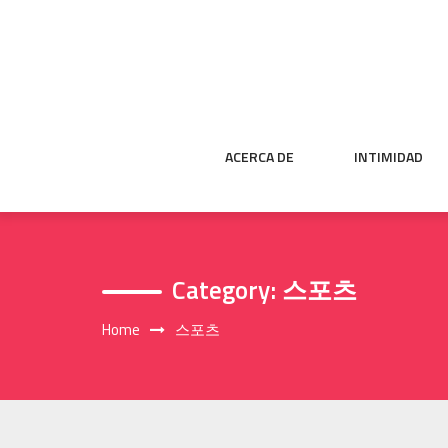
Skip
to
content
ACERCA DE
INTIMIDAD
Category:
스포츠
Home
스포츠