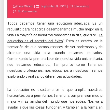
Posted
Olivia Wilson
September 8, 2019
Educación
on
No Comments
Todos debemos tener una educación adecuada.
Es un
requisito para nosotros desempeñarnos mucho mejor en la
vida.
La mayoría de nosotros conocemos la cita, que dice: “
La
educación es el secreto del éxito
“. Esto es exacto, en la
sensación de que somos capaces de ser poderosos y de
alcanzar una vida alta cuando estamos educados.
Comenzando la primera fase de nuestra vida universitaria,
nos estamos educando.
Tan pronto como tenemos
nuestras profesiones, nos educamos a nosotros mismos
explorando y realizando diferentes actividades.
La educación es exactamente lo que amplía nuestros
horizontes para permitirnos tener una comprensión mucho
mejor y más amplia del mundo que nos rodea.
Nos va a
ayudar a que las cosas funcionen, y también a la forma en