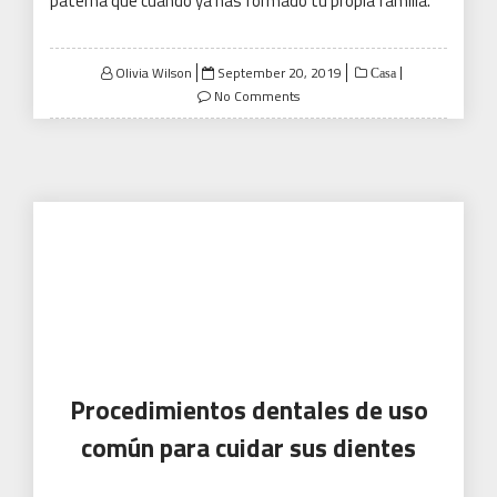
paterna que cuando ya has formado tu propia familia.
Posted
Olivia Wilson
September 20, 2019
Casa
on
No Comments
Procedimientos dentales de uso
común para cuidar sus dientes